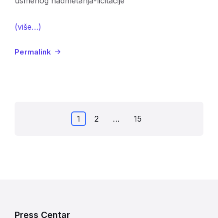
usmenog nadmetanja-licitacije
(više…)
Permalink
Posts
1
2
…
15
pagination
Press Centar