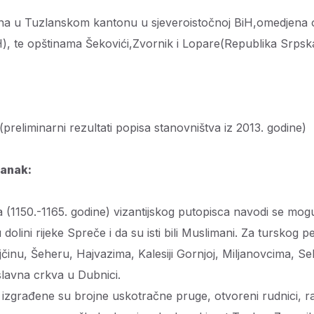
tena u Tuzlanskom kantonu u sjeveroistočnoj BiH,omedjena
), te opštinama Šekovići,Zvornik i Lopare(Republika Srpsk
(preliminarni rezultati popisa stanovništva iz 2013. godine)
tanak:
 (1150.-1165. godine) vizantijskog putopisca navodi se mo
le u dolini rijeke Spreče i da su isti bili Muslimani. Za turskog
inu, Šeheru, Hajvazima, Kalesiji Gornjoj, Miljanovcima, Sel
slavna crkva u Dubnici.
građene su brojne uskotračne pruge, otvoreni rudnici, raz