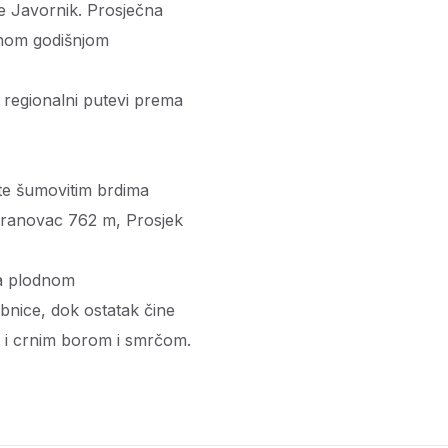
e Javornik. Prosječna
čnom godišnjom
i regionalni putevi prema
 te šumovitim brdima
Vranovac 762 m, Prosjek
da plodnom
ubnice, dok ostatak čine
m i crnim borom i smrčom.