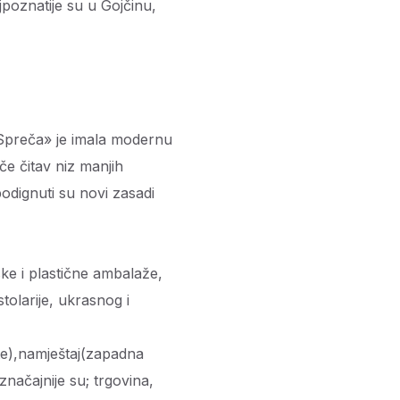
jpoznatije su u Gojčinu,
«Spreča» je imala modernu
če čitav niz manjih
podignuti su novi zasadi
ke i plastične ambalaže,
tolarije, ukrasnog i
šte),namještaj(zapadna
jznačajnije su; trgovina,