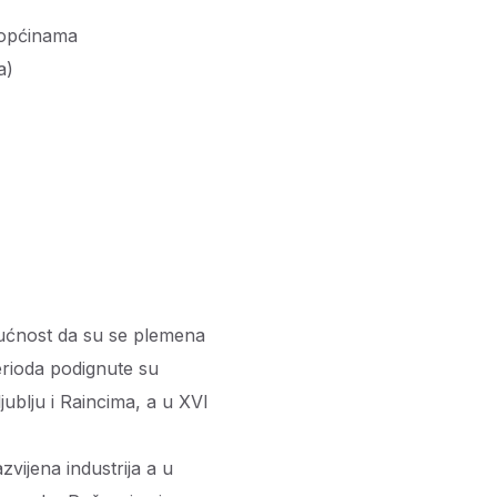
 općinama
a)
gućnost da su se plemena
 perioda podignute su
jublju i Raincima, a u XVI
vijena industrija a u