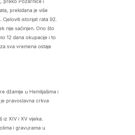
k, preko Požarnice i
ata, prekidana je više
jeloviti istorijat rata 92.
ek nije sačinjen. Ono što
mo 12 dana okupacije i to
e za sva vremena ostaje
re džamije u Hemlijašima i
 je pravoslavna crkva
iz XIV i XV vijeka.
bolima i gravurama u