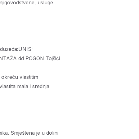
knjigovodstvene, usluge
preduzeća:UNIS-
AŽA dd POGON Tojšići
 okreću vlastitim
lastita mala i srednja
ika. Smještena je u dolini