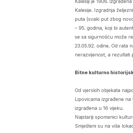
Kalesiji je 1906. izgrađe
Kalesije. Izgradnja željez
puta (svaki put zbog novog 
– 95. godina, koji bi auten
se sa sigurnošću može reć
23.05.92. odine. Od rata 
nerazvijenost, a rezultati
Bitne kulturno historijs
Od vjerskih objekata najpo
Lipovicama izgrađene na t
izgrađena u 16 vijeku.
Najstariji spomenici kultu
Smješteni su na više loka