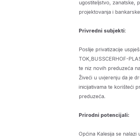
ugostiteljstvo, zanatske,
projektovanja i bankarske,
Privredni subjekti
:
Poslije privatizacije uspj
TOK,BUSSCERHOF-PLAST
te niz novih preduzeća na 
Živeći u uvjerenju da je d
inicijativama te korišteći 
preduzeća.
Prirodni potencijali:
Općina Kalesija se nalazi 