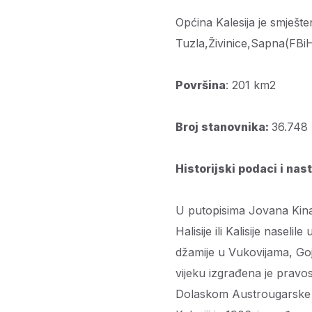
Općina Kalesija je smješ
Tuzla,Živinice,Sapna(FBiH
Površina
: 201 km2
Broj stanovnika:
36.748 
Historijski podaci i nas
U putopisima Jovana Kina
Halisije ili Kalisije naseli
džamije u Vukovijama, Gojč
vijeku izgrađena je pravo
Dolaskom Austrougarske iz