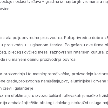
ostoje i ostaci tvrđava – gradina iz najstarijih vremena a na
šavice.
nirala poljoprivredna proizvodnja. Poljoprivredno dobro 
ku proizvodnju – uglavnom žitarice. Po gašenju ove firme ni
eg, pilećeg i ovčijeg mesa, raznovrsnih ratarskih kultura, 
agode i u manjem obimu proizvodnja povrća.
ra proizvodnja i to metaloprerađivačka, proizvodnja kartons
ne građe,proizvodnja namještaja,pvc, aluminijske i drvene s
ijevi i galanterije .
voznim efektima je u izvozu čeličnih otkivaka(njemačko trži
-folija ambalaža(tržište bliskog i dalekog istoka)Od usluga na