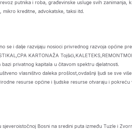
 prevoz putnika i roba, građevinske usluge svih zanimanja, 
 mikro kreditne, advokatske, taksi itd.
ešno se i dalje razvijaju nosioci privrednog razvoja općine 
IKAL,CPA KARTONAŽA Tojšići,KALETEKS,REMONTMONT
bazi privatnog kapitala u čitavom spektru djelatnosti.
ruštveno vlasništvo daleka prošlost,ovdašnji ljudi se sve više
prirodne resurse općine i ljudske resurse otvaraju i pokreću v
u sjeveroistočnoj Bosni na sredini puta između Tuzle i Zvorn