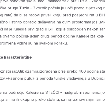
na prva osnovna škola, kao i makadamski put Tuzla – Zvorni
ničke pruge Tuzla – Zvornik počela je uoči prvog svjetskog r
rata) da bi se radovi priveli kraju pred posljednji rat u BiH. C
tično i istinito obradio dešavanja na ovim prostorima još uvij
i da je Kalesija prvi grad u BiH koji je oslobođen nakon sa
na ovamo počinje jedan drugi period općine Kalesije iza koj
 promjena vidljivi su na svakom koraku.
ke karakteristike
:
znatiji su:Atik džamija,izgrađena prije preko 400 godina,sta
zv.»Pašinom putu» iz perioda turske vladavine,a u Dubnici
re na području Kalesije su STEĆCI – nadgrobni spomenici još 
cija a ima ih ukupno preko stotinu, sa najraznovrsnijim sim