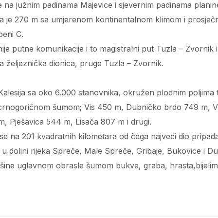
e na južnim padinama Majevice i sjevernim padinama planin
ja je 270 m sa umjerenom kontinentalnom klimom i prosje
eni C.
nije putne komunikacije i to magistralni put Tuzla – Zvornik 
na željeznička dionica, pruge Tuzla – Zvornik.
 Kalesija sa oko 6.000 stanovnika, okružen plodnim poljima
i crnogoričnom šumom; Vis 450 m, Dubničko brdo 749 m, 
m, Pješavica 544 m, Lisača 807 m i drugi.
se na 201 kvadratnih kilometara od čega najveći dio pripa
 u dolini rijeka Spreče, Male Spreče, Gribaje, Bukovice i D
vršine uglavnom obrasle šumom bukve, graba, hrasta,bijeli