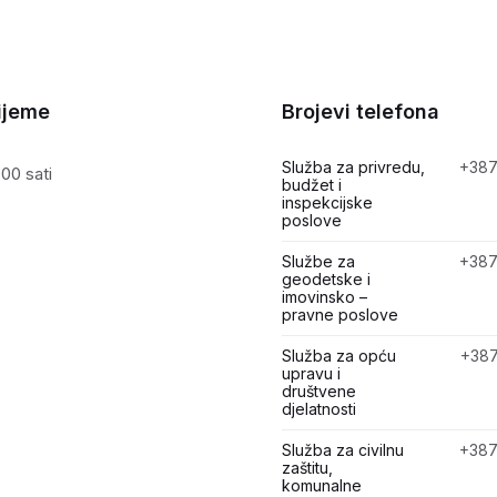
ijeme
Brojevi telefona
Služba za privredu,
+387
00 sati
budžet i
inspekcijske
poslove
Službe za
+387
geodetske i
imovinsko –
pravne poslove
Služba za opću
+387
upravu i
društvene
djelatnosti
Služba za civilnu
+387
zaštitu,
komunalne