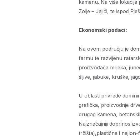
kamenu. Na više lokacija p
Zolje – Jajići, te ispod Pje
Ekonomski podaci
:
Na ovom području je domi
farmu te razvijenu ratars
proizvođača mlijeka, juneć
šljive, jabuke, kruške, j
U oblasti privrede domini
grafička, proizvodnje drve
drugog kamena, betonskih c
Najznačajniji doprinos iz
tržišta),plastična i najlon