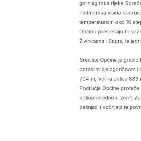
gornjeg toka rijeke Spreč
nadmorska visina područ
temperaturom oko 10 step
Općinu presijecaju tri važ
Živinicama i Sapni, te jed
Središte Općine je gradić
obraslim bjelogoričnom 
704 m, Velika Jelica 883 
Područje Općine proteže 
poljoprivrednom zemljištu
pašnjaci i voćnjaci te po