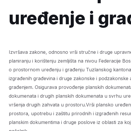
uređenje i gr
Izvršava zakone, odnosno vrši stručne i druge uprav
planiranju i korištenju zemljišta na nivou Federacije 
o prostornom uređenju i građenju Tuzlanskog kantona,
izgrađenih građevina i druge zakonske i podzakonske a
građenjem. Osigurava provođenje planskih dokumenata, 
dokumenata i drugih planskih dokumenata u svrhu uređe
vršenja drugih zahvata u prostoru.Vrši plansko uređenj
prostora, upotrebu i zaštitu prirodnih i izgrađenih res
planskim dokumentima i druge poslove iz oblasti za koju
načelnik