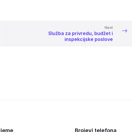
Next
Služba za privredu, budžet i
inspekcijske poslove
ijeme
Brojevi telefona