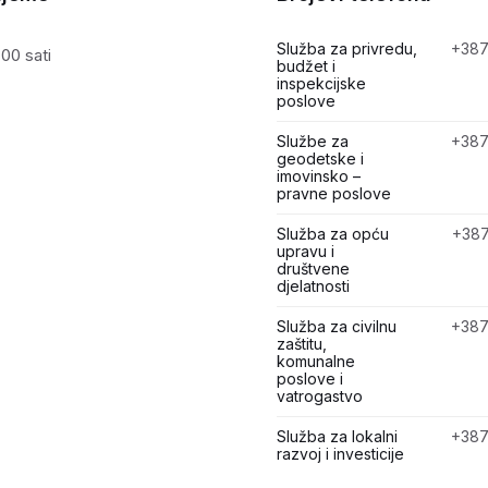
Služba za privredu,
+387
00 sati
budžet i
inspekcijske
poslove
Službe za
+387
geodetske i
imovinsko –
pravne poslove
Služba za opću
+387
upravu i
društvene
djelatnosti
Služba za civilnu
+387
zaštitu,
komunalne
poslove i
vatrogastvo
Služba za lokalni
+387
razvoj i investicije