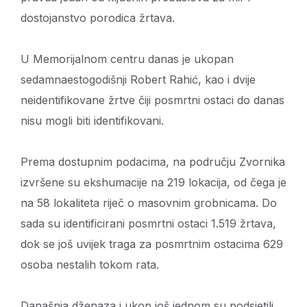
dostojanstvo porodica žrtava.
U Memorijalnom centru danas je ukopan
sedamnaestogodišnji Robert Rahić, kao i dvije
neidentifikovane žrtve čiji posmrtni ostaci do danas
nisu mogli biti identifikovani.
Prema dostupnim podacima, na području Zvornika
izvršene su ekshumacije na 219 lokacija, od čega je
na 58 lokaliteta riječ o masovnim grobnicama. Do
sada su identificirani posmrtni ostaci 1.519 žrtava,
dok se još uvijek traga za posmrtnim ostacima 629
osoba nestalih tokom rata.
Današnja dženaza i ukop još jednom su podsjetili