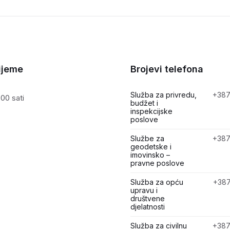
ijeme
Brojevi telefona
Služba za privredu,
+387
00 sati
budžet i
inspekcijske
poslove
Službe za
+387
geodetske i
imovinsko –
pravne poslove
Služba za opću
+387
upravu i
društvene
djelatnosti
Služba za civilnu
+387