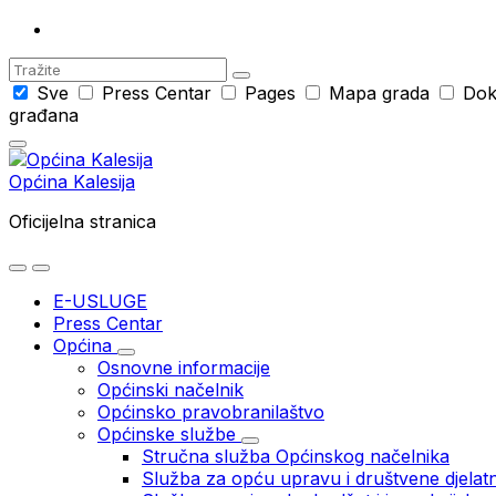
Search
Sve
Press Centar
Pages
Mapa grada
Dok
građana
Općina Kalesija
Oficijelna stranica
E-USLUGE
Press Centar
Općina
Osnovne informacije
Općinski načelnik
Općinsko pravobranilaštvo
Općinske službe
Stručna služba Općinskog načelnika
Služba za opću upravu i društvene djelatn