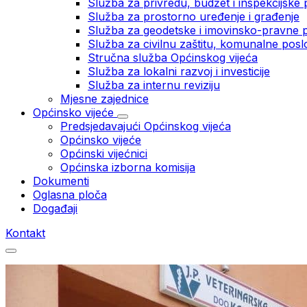
Služba za privredu, budžet i inspekcijske
Služba za prostorno uređenje i građenje
Služba za geodetske i imovinsko-pravne 
Služba za civilnu zaštitu, komunalne posl
Stručna služba Općinskog vijeća
Služba za lokalni razvoj i investicije
Služba za internu reviziju
Mjesne zajednice
Općinsko vijeće
Predsjedavajući Općinskog vijeća
Općinsko vijeće
Općinski vijećnici
Općinska izborna komisija
Dokumenti
Oglasna ploča
Događaji
Kontakt