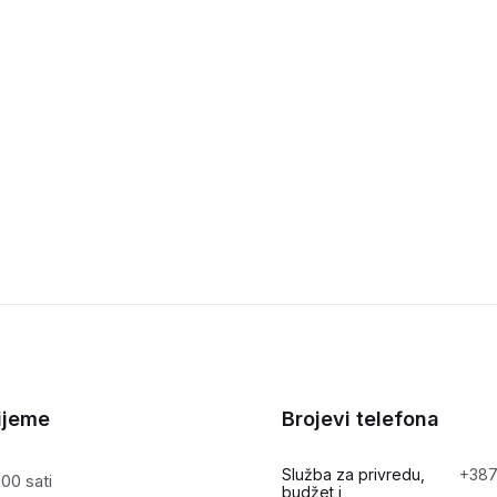
ijeme
Brojevi telefona
Služba za privredu,
+387
00 sati
budžet i