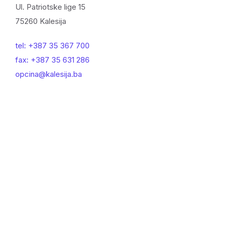
Ul. Patriotske lige 15
75260 Kalesija
tel: +387 35 367 700
fax: +387 35 631 286
opcina@kalesija.ba