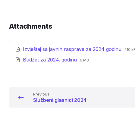
Attachments
File
File
Izvještaj sa javnih rasprava za 2024 godinu
210 k
exte
size:
File
File
Budžet za 2024. godinu
pdf
6 MB
extension:
size:
pdf
Previous
Službeni glasnici 2024