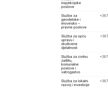
inspekcijske
poslove
Službe za
+387
geodetske i
imovinsko –
pravne poslove
Služba za opću
+387
upravu i
društvene
djelatnosti
Služba za civilnu
+387
zaštitu,
komunalne
poslove i
vatrogastvo
Služba za lokalni
+387
razvoj i investicije