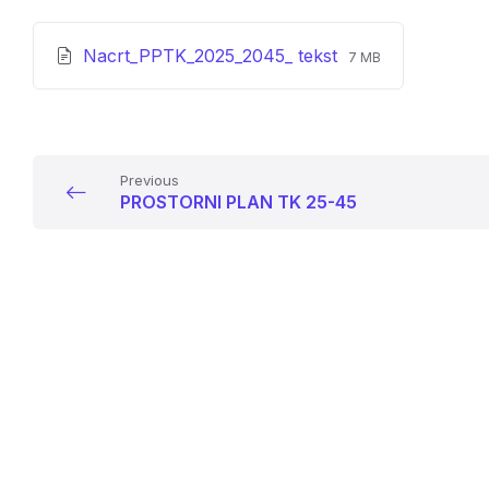
File
File
Nacrt_PPTK_2025_2045_ tekst
7 MB
extension:
size:
pdf
Previous
PROSTORNI PLAN TK 25-45