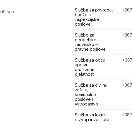
Služba za privredu,
+387
00 sati
budžet i
inspekcijske
poslove
Službe za
+387
geodetske i
imovinsko –
pravne poslove
Služba za opću
+387
upravu i
društvene
djelatnosti
Služba za civilnu
+387
zaštitu,
komunalne
poslove i
vatrogastvo
Služba za lokalni
+387
razvoj i investicije