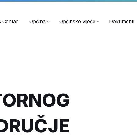
s Centar
Općina
Općinsko vijeće
Dokumenti
TORNOG
DRUČJE