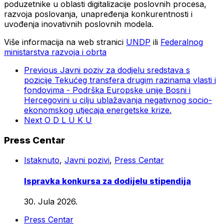
poduzetnike u oblasti digitalizacije poslovnih procesa,
razvoja poslovanja, unapređenja konkurentnosti i
uvođenja inovativnih poslovnih modela.
Više informacija na web stranici
UNDP
ili
Federalnog
ministarstva razvoja i obrta
Previous
Javni poziv za dodjelu sredstava s
pozicije Tekućeg transfera drugim razinama vlasti i
fondovima - Podrška Europske unije Bosni i
Hercegovini u cilju ublažavanja negativnog socio-
ekonomskog utjecaja energetske krize.
Next
O D L U K U
Press Centar
Istaknuto
,
Javni pozivi
,
Press Centar
Ispravka konkursa za dodijelu stipendija
30. Jula 2026.
Press Centar