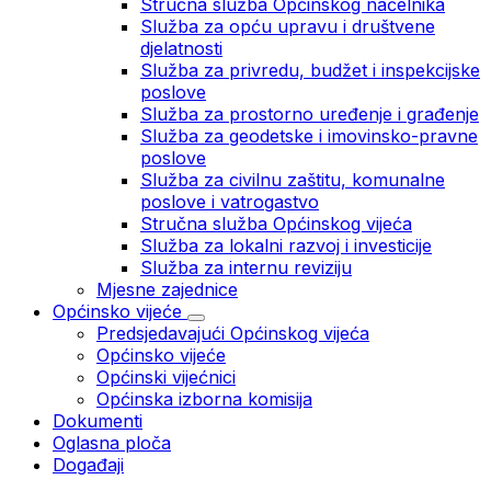
Stručna služba Općinskog načelnika
Služba za opću upravu i društvene
djelatnosti
Služba za privredu, budžet i inspekcijske
poslove
Služba za prostorno uređenje i građenje
Služba za geodetske i imovinsko-pravne
poslove
Služba za civilnu zaštitu, komunalne
poslove i vatrogastvo
Stručna služba Općinskog vijeća
Služba za lokalni razvoj i investicije
Služba za internu reviziju
Mjesne zajednice
Općinsko vijeće
Predsjedavajući Općinskog vijeća
Općinsko vijeće
Općinski vijećnici
Općinska izborna komisija
Dokumenti
Oglasna ploča
Događaji