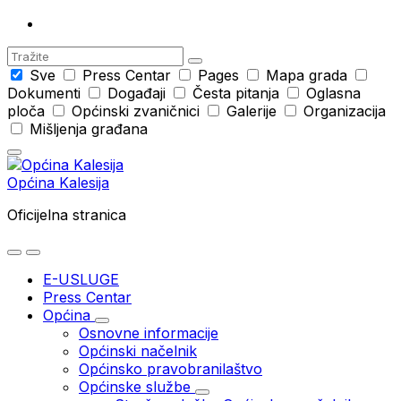
Search
Sve
Press Centar
Pages
Mapa grada
Dokumenti
Događaji
Česta pitanja
Oglasna
ploča
Općinski zvaničnici
Galerije
Organizacija
Mišljenja građana
Općina Kalesija
Oficijelna stranica
E-USLUGE
Press Centar
Općina
Osnovne informacije
Općinski načelnik
Općinsko pravobranilaštvo
Općinske službe