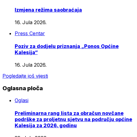
Izmjena režima saobraćaja
16. Jula 2026.
Press Centar
Poziv za dodjelu priznanja „Ponos Općine
Kalesija“
16. Jula 2026.
Pogledajte još vijesti
Oglasna ploča
Oglasi
Preliminarna rang lista za obračun novčane
podrške za proljetnu sjetvu na području općine
Kalesija za 2026. godinu