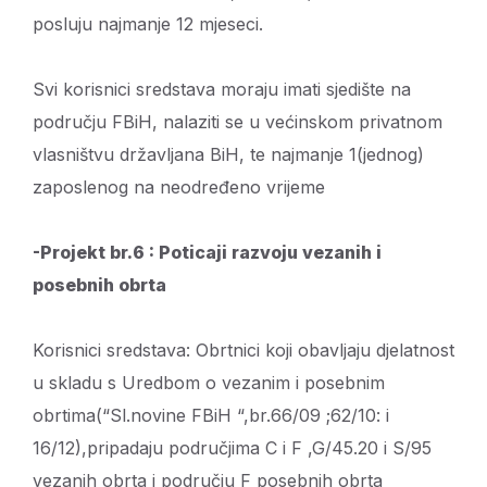
posluju najmanje 12 mjeseci.
Svi korisnici sredstava moraju imati sjedište na
području FBiH, nalaziti se u većinskom privatnom
vlasništvu državljana BiH, te najmanje 1(jednog)
zaposlenog na neodređeno vrijeme
-Projekt br.6 : Poticaji razvoju vezanih i
posebnih obrta
Korisnici sredstava: Obrtnici koji obavljaju djelatnost
u skladu s Uredbom o vezanim i posebnim
obrtima(“Sl.novine FBiH “,br.66/09 ;62/10: i
16/12),pripadaju područjima C i F ,G/45.20 i S/95
vezanih obrta i području F posebnih obrta