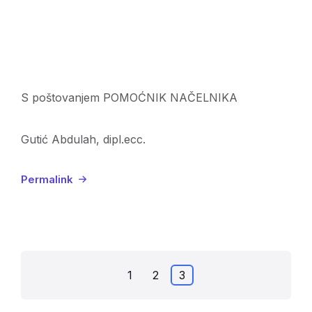
S poštovanjem POMOĆNIK NAČELNIKA
Gutić Abdulah, dipl.ecc.
Permalink
Posts
1
2
3
pagination