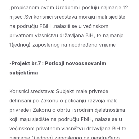
,propisanom ovom Uredbom i posluju najmanje 12
mjseci.Svi korisnici sredstava moraju imati sjedište
na području FBiH ,nalaziti se u većinskom
privatnom vlasništvu državljana BiH, te najmanje
1(jednog) zaposlenog na neodređeno vrijeme
-Projekt br.7 : Poticaji novoosnovanim
subjektima
Korisnici sredstava: Subjekti male privrede
definisani po Zakonu o poticanju razvoja male
privrede i Zakonu o obrtu i srodnim djelatnostima
koji imaju sjedište na području FbiH, nalaze se u
većinskom privatnom vlasništvu državljana BiH,te
najmanje 1(jednog) zaposlenog na neodređeno