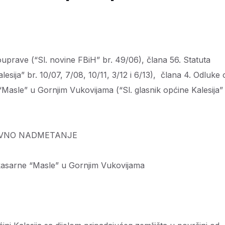
prave (“Sl. novine FBiH” br. 49/06), člana 56. Statuta
lesija” br. 10/07, 7/08, 10/11, 3/12 i 6/13), člana 4. Odluke 
Masle” u Gornjim Vukovijama (“Sl. glasnik općine Kalesija”
VNO NADMETANJE
kasarne “Masle” u Gornjim Vukovijama