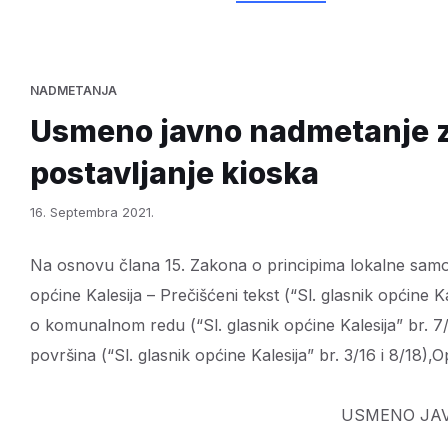
NADMETANJA
Usmeno javno nadmetanje za
postavljanje kioska
16. Septembra 2021.
Na osnovu člana 15. Zakona o principima lokalne samou
općine Kalesija – Prečišćeni tekst (“Sl. glasnik općine K
o komunalnom redu (“Sl. glasnik općine Kalesija” br. 7/
površina (“Sl. glasnik općine Kalesija” br. 3/16 i 8/18),Op
USMENO JA