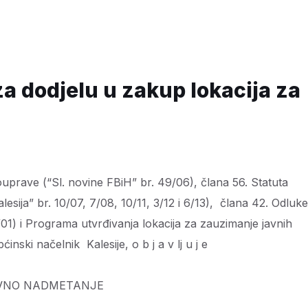
 dodjelu u zakup lokacija za
prave (“Sl. novine FBiH” br. 49/06), člana 56. Statuta
alesija” br. 10/07, 7/08, 10/11, 3/12 i 6/13), člana 42. Odluke
01) i Programa utvrđivanja lokacija za zauzimanje javnih
ćinski načelnik Kalesije, o b j a v lj u j e
VNO NADMETANJE