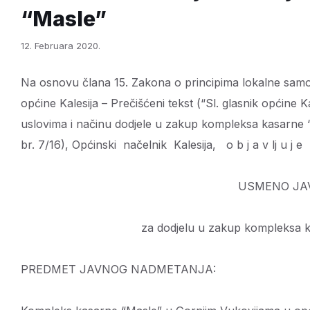
“Masle”
12. Februara 2020.
Na osnovu člana 15. Zakona o principima lokalne samou
općine Kalesija – Prečišćeni tekst (“Sl. glasnik općine Ka
uslovima i načinu dodjele u zakup kompleksa kasarne “
br. 7/16), Općinski načelnik Kalesija, o b j a v lj u j e
USMENO JA
za dodjelu u zakup kompleksa 
PREDMET JAVNOG NADMETANJA: