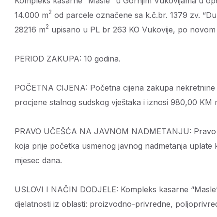
Kompleks kasarne “Masle” u Gornjim Vukovijama u općini
2
14.000 m
od parcele označene sa k.č.br. 1379 zv. “Du
2
28216 m
upisano u PL br 263 KO Vukovije, po novom
PERIOD ZAKUPA: 10 godina.
POČETNA CIJENA: Početna cijena zakupa nekretnine k
procjene stalnog sudskog vještaka i iznosi 980,00 KM
PRAVO UČEŠĆA NA JAVNOM NADMETANJU: Pravo učešća
koja prije početka usmenog javnog nadmetanja uplate 
mjesec dana.
USLOVI I NAČIN DODJELE: Kompleks kasarne “Masle” se 
djelatnosti iz oblasti: proizvodno-privredne, poljoprivred