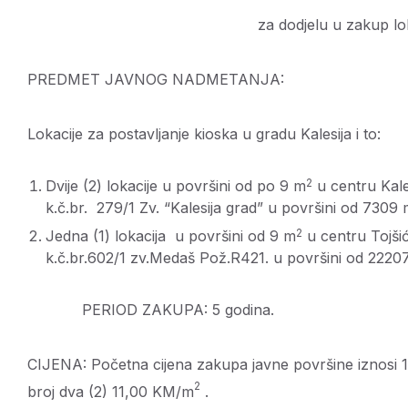
za dodjelu u zakup lok
PREDMET JAVNOG NADMETANJA:
Lokacije za postavljanje kioska u gradu Kalesija i to:
2
Dvije (2) lokacije u površini od po 9 m
u centru Kale
k.č.br. 279/1 Zv. “Kalesija grad” u površini od 7309
2
Jedna (1) lokacija u površini od 9 m
u centru Tojši
k.č.br.602/1 zv.Medaš Pož.R421. u površini od 2220
PERIOD ZAKUPA: 5 godina.
CIJENA: Početna cijena zakupa javne površine iznosi
2
broj dva (2) 11,00 KM/m
.