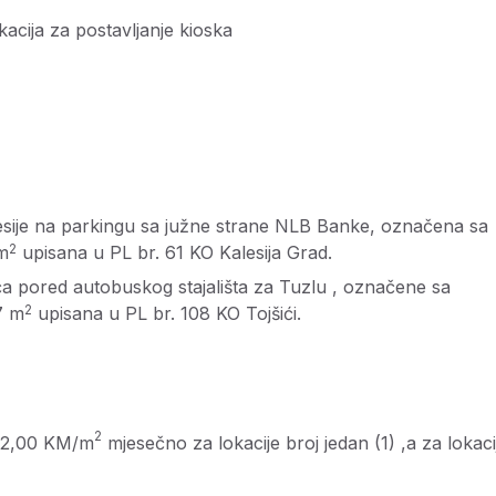
acija za postavljanje kioska
sije na parkingu sa južne strane NLB Banke, označena sa
2
 m
upisana u PL br. 61 KO Kalesija Grad.
ća pored autobuskog stajališta za Tuzlu , označene sa
2
7 m
upisana u PL br. 108 KO Tojšići.
2
 12,00 KM/m
mjesečno za lokacije broj jedan (1) ,a za lokaci