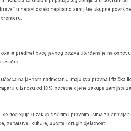
 Kalesija sa dijelom pripadajućeg zemljišta u površini od
brave” u naravi ostalo neplodno zemljište ukupne površine
 premjeru.
oja je predmet ovog javnog poziva utvrđena je na osnovu
 mjesečno.
 na javnom nadmetanju imaju sva pravna i fizička li
kaparu u iznosu od 10% početne cijene zakupa zemljišta z
dodjeljuje u zakup fizičkim i pravnim licima za obavljanj
e, zanatstva, kulture, sporta i drugih djelatnosti.