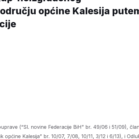
području općine Kalesija pute
cije
prave (“Sl. novine Federacije BiH” br. 49/06 i 51/09), čla
ik općine Kalesija” br. 10/07, 7/08, 10/11, 3/12 i 6/13), i Odlu