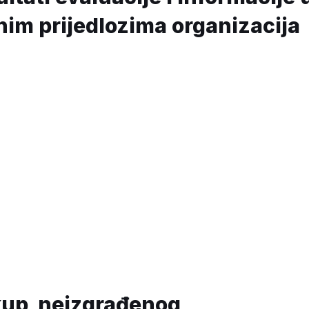
nim prijedlozima organizacija
akup neizgrađenog