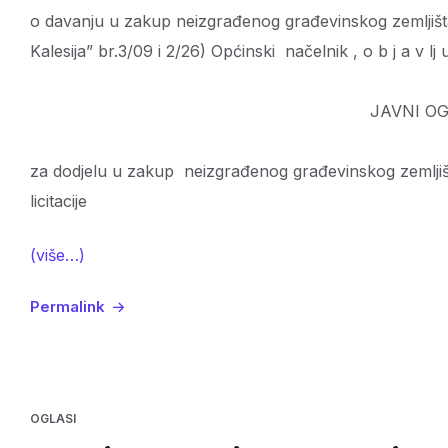
o davanju u zakup neizgrađenog građevinskog zemljišta
Kalesija” br.3/09 i 2/26) Općinski načelnik , o b j a v lj u
JAVNI OGLA
za dodjelu u zakup neizgrađenog građevinskog zemljiš
licitacije
(više…)
Permalink
OGLASI