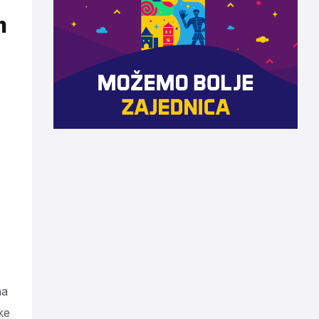
m
na
ke