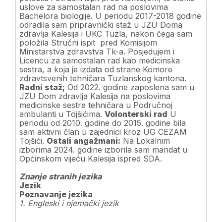
uslove za samostalan rad na poslovima
Bachelora biologije. U periodu 2017-2018 godine
odradila sam pripravnički staž u JZU Doma
zdravlja Kalesija i UKC Tuzla, nakon čega sam
položila Stručni ispit pred Komisijom
Ministarstva zdravstva Tk-a. Posjedujem i
Licencu za samostalan rad kao medicinska
sestra, a koja je izdata od strane Komore
zdravtsvenih tehničara Tuzlanskog kantona.
Radni staž;
Od 2022. godine zaposlena sam u
JZU Dom zdravlja Kalesija na poslovima
medicinske sestre tehničara u Područnoj
ambulanti u Tojšićima.
Volonterski rad
U
periodu od 2010. godine do 2015. godine bila
sam aktivni član u zajednici kroz UG CEZAM
Tojšići.
Ostali angažmani:
Na Lokalnim
izborima 2024. godine izborila sam mandat u
Općinskom vijeću Kalesija ispred SDA.
Znanje stranih jezika
Jezik
Poznavanje jezika
1. Engleski i njemački jezik