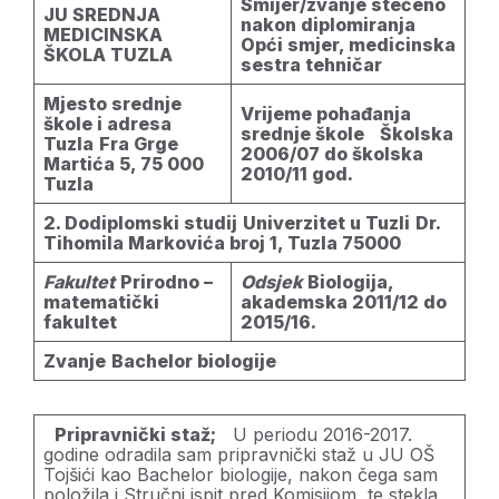
Smijer/zvanje stečeno
JU SREDNJA
nakon diplomiranja
MEDICINSKA
Opći smjer, medicinska
ŠKOLA TUZLA
sestra tehničar
Mjesto srednje
Vrijeme pohađanja
škole i adresa
srednje škole
Školska
Tuzla
Fra Grge
2006/07 do školska
Martića 5, 75 000
2010/11 god.
Tuzla
2. Dodiplomski studij
Univerzitet u Tuzli
Dr.
Tihomila Markovića broj 1, Tuzla 75000
Fakultet
Prirodno –
Odsjek
Biologija,
matematički
akademska 2011/12 do
fakultet
2015/16.
Zvanje
Bachelor biologije
Pripravnički staž;
U periodu 2016-2017.
godine odradila sam pripravnički staž u JU OŠ
Tojšići kao Bachelor biologije, nakon čega sam
položila i Stručni ispit pred Komisijom, te stekla